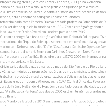
ntações na Inglaterra (Barbican Center / Londres, 2008) e na Alemanha.
embro de 2008, Cardia criou a cenografia e os figurinos para o musical
ia”, um espetáculo de Natal que conta a história do herói brasileiro da flor
Mendes, para o renomado Young Vic Theatre em Londres.
 tem trabalhado como Parceiro Criativo em cada projeto da Companhia de 
h Colker desde que ela foi fundada em 1994. Com a coreógrafa ganhou o
gioso Lawrence Olivier Award em Londres para o show “Mix”.
, criou a cenografia e fez a direção artística com Deborah Colker para “Ovo
nternacional do Cirque du Soleil que se encontra em turnê mundial agenda
 criou com Deborah os balés “Ela” e “Casa” para a Komische Opera de Ber
a campanha da joalheria H. Stern com Carlinhos Brown, em Nova York e
dorf, e desenhou o Pavilhão Brasileiro para a EXPO 2000 em Hannover na
ha, em parceria com Bia Lessa.
 dirigiu vários desfiles nas semanas de moda de São Paulo e do Rio de Jane
e várias cerimônias de premiação nas áreas de moda, música, teatro, televi
trabalha na produção visual de organizações artísticas nas favelas e na per
sil. Esses grupos incluem o Afroreggae, a CUFA (Central Única das Favelas),
adora do Prêmio Hutúz do Hip Hop. Como resultado dessas atividades, de
ção “A Estética da Periferia”, que desde 2005 está em turnê nos grandes m
s do Brasil.
a do Mundo de futebol de 2010 em Joanesburgo na África do Sul, projetou 