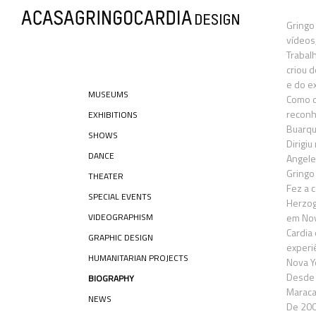
Gringo 
vídeos
Trabal
criou 
e do ex
MUSEUMS
Como d
reconh
EXHIBITIONS
Buarqu
SHOWS
Dirigi
DANCE
Angeles
Gringo
THEATER
Fez a 
SPECIAL EVENTS
Herzog
VIDEOGRAPHISM
em Nov
Cardia
GRAPHIC DESIGN
experi
HUMANITARIAN PROJECTS
Nova Y
Desde 
BIOGRAPHY
Maraca
NEWS
De 200