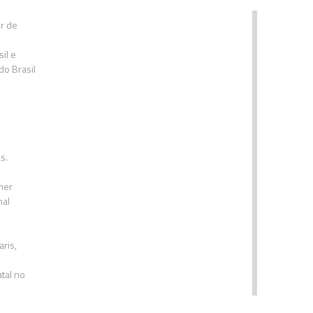
or de
il e
do Brasil
s.
ner
nal
ris,
tal no