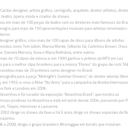
Cardia: designer, artista gráfico, cenógrafo, arquiteto, diretor artístico, diret
, teatro, ópera, moda e criador de shows.
hou em mais de 100 peças de teatro com os diretores mais famosos do Bras
designs para mais de 150 apresentações musicais para artistas renomados 
terior.
esigner gráfico, criou mais de 100 capas de disco para álbuns de artistas
ecidos como Tom Jobim, Marisa Monte, Gilberto Gil, Carlinhos Brown, Chico
e, Daniela Mercury, Xuxa e Maria Bethânia, entre outros.
u mais de 70 clipes de música e em 1990 ganhou o prêmio da MTV em Los
 para o melhor clipe brasileiro para a música “Flores” do grupo de rock Titã
 recebeu mais de 20 prêmios como designer no Brasil.
cenografia para a peça “Midnight’s Summer Dreams”, do diretor alemão Wer
, em 1993, e criou o filme “No Arms” para a campanha da Anistia Internacio
a York e Londres em 2006.
 desenhou e foi curador da exposição “Amazônia Brasil”, que mostra as
ências positivas na Amazônia e está em turnê desde 2004, passando por Pa
ork, Tóquio, Hannover e Lausanne.
2002 dirige os shows da Xuxa e há 6 anos dirige os shows especiais de Na
nãzinho.
6 a 2008, dirigiu o grupo brasileiro Afroreggae em turnês que incluíram