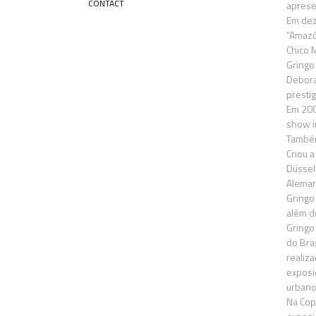
CONTACT
aprese
Em dez
“Amazôn
Chico 
Gringo
Debora
presti
Em 2009
show i
Também
Criou 
Düssel
Aleman
Gringo
além d
Gringo 
do Bra
realiz
exposi
urbano
Na Cop