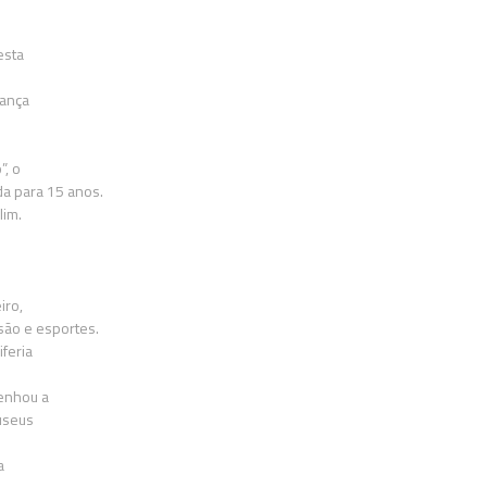
esta
Dança
”, o
da para 15 anos.
lim.
iro,
são e esportes.
iferia
senhou a
useus
a